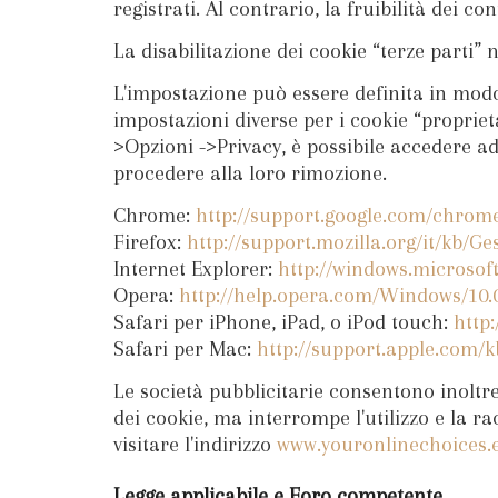
registrati. Al contrario, la fruibilità dei 
La disabilitazione dei cookie “terze parti”
L'impostazione può essere definita in modo s
impostazioni diverse per i cookie “proprieta
>Opzioni ->Privacy, è possibile accedere ad 
procedere alla loro rimozione.
Chrome:
http://support.google.com/chrom
Firefox:
http://support.mozilla.org/it/kb/
Internet Explorer:
http://windows.microsoft
Opera:
http://help.opera.com/Windows/10.0
Safari per iPhone, iPad, o iPod touch:
http
Safari per Mac:
http://support.apple.com/k
Le società pubblicitarie consentono inoltre
dei cookie, ma interrompe l'utilizzo e la ra
visitare l'indirizzo
www.youronlinechoices.e
Legge applicabile e Foro competente