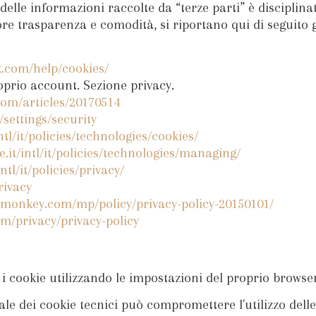
ne delle informazioni raccolte da “terze parti” è disciplin
e trasparenza e comodità, si riportano qui di seguito gl
k.com/help/cookies/
prio account. Sezione privacy.
.com/articles/20170514
/settings/security
ntl/it/policies/technologies/cookies/
e.it/intl/it/policies/technologies/managing/
ntl/it/policies/privacy/
rivacy
eymonkey.com/mp/policy/privacy-policy-20150101/
om/privacy/privacy-policy
i cookie utilizzando le impostazioni del proprio browser
iale dei cookie tecnici può compromettere l'utilizzo delle 