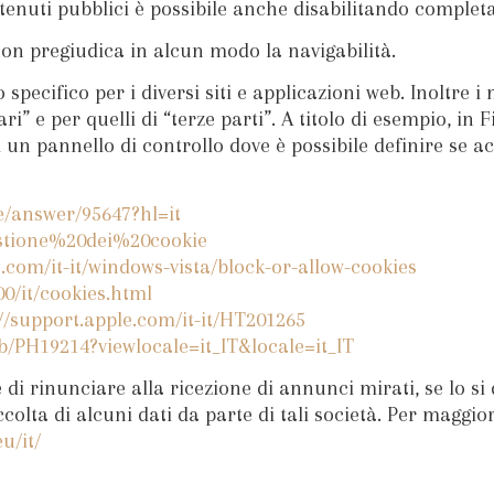
contenuti pubblici è possibile anche disabilitando comple
 non pregiudica in alcun modo la navigabilità.
pecifico per i diversi siti e applicazioni web. Inoltre i
ri” e per quelli di “terze parti”. A titolo di esempio, in
un pannello di controllo dove è possibile definire se acc
e/answer/95647?hl=it
Gestione%20dei%20cookie
.com/it-it/windows-vista/block-or-allow-cookies
0/it/cookies.html
://support.apple.com/it-it/HT201265
b/PH19214?viewlocale=it_IT&locale=it_IT
 di rinunciare alla ricezione di annunci mirati, se lo s
ccolta di alcuni dati da parte di tali società. Per maggio
u/it/