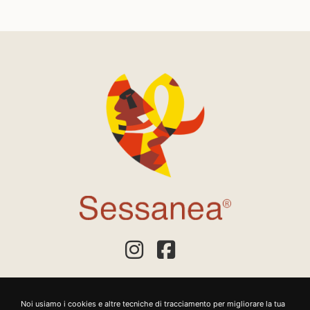
Noi usiamo i cookies e altre tecniche di tracciamento per migliorare la tua