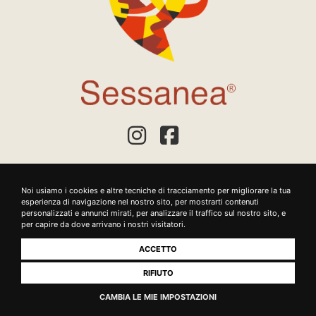
Noi usiamo i cookies e altre tecniche di tracciamento per migliorare la tua
esperienza di navigazione nel nostro sito, per mostrarti contenuti
personalizzati e annunci mirati, per analizzare il traffico sul nostro sito, e
per capire da dove arrivano i nostri visitatori.
PRIVACY POLICY
COOKIE POLICY
TERMINI E CONDIZIONI DI UTILIZZO
ACCETTO
TERMINI E CONDIZIONI DI VENDITA
Copyright
2020 Sessanea
- Tutti i diritti riservati - Monastero Bormida -
©
®
RIFIUTO
Regione Sessania, 16 - Asti - Italia - P. IVA 01364690055
CAMBIA LE MIE IMPOSTAZIONI
Realizzato da