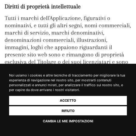
Diritti di proprietà intellettuale
Tutti i marchi dell'Applicazione, figurativi o
nominativi, e tutti gli altri segni, nomi commerciali,
marchi di servizio, marchi denominativi,
denominazioni commerciali, illustrazioni,
immagini, loghi che appaiono riguardanti il
presente sito web sono e rimangono di proprietà
esclusiva del Titolare o dei suoi licenziatari e sono
protetti dalle leggi vigenti sui marchi e dai relativi
trattati internazionali.
Noi usiamo i cookies e altre tecniche di tracciamento per migliorare la tua
esperienza di navigazione nel nostro sito, per mostrarti contenuti
personalizzati e annunci mirati, per analizzare il traffico sul nostro sito, e
Tutti i marchi e tutti gli altri segni, nomi
per capire da dove arrivano i nostri visitatori.
commerciali, marchi di servizio, marchi
ACCETTO
denominativi, denominazioni commerciali,
illustrazioni, immagini, loghi riguardanti terze
RIFIUTO
parti ed i contenuti pubblicati da tali terzi sul
CAMBIA LE MIE IMPOSTAZIONI
presente sito web sono e rimangono di proprietà
esclusiva o nella disponibilità di detti terzi e dei